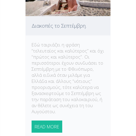
Διακοπές το Σεπτέμβρη.
Εδώ ταιριάζει η φράση
“τελευταίος και καλύτερος” και όχι
“πρώτος και καλύτερος”. Οι
περισσότεροι έχουν συνδυάσει το
Σεπτέμβρη με το Φθινόπωρο,
αλλά ειδικά όταν μιλάμε για
Ελλάδα και άλλους “νότιους”
προορισμούς, τότε καλύτερα να
ξανασκεφτούμε το Σεπτέμβρη ως
την παράταση του καλοκαιριού, ή
αν θέλετε ως συνέχεια τη του
Αυγούστου.
READ MORE