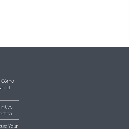
”: Cómo
an el
nitivo
entina
tus: Your