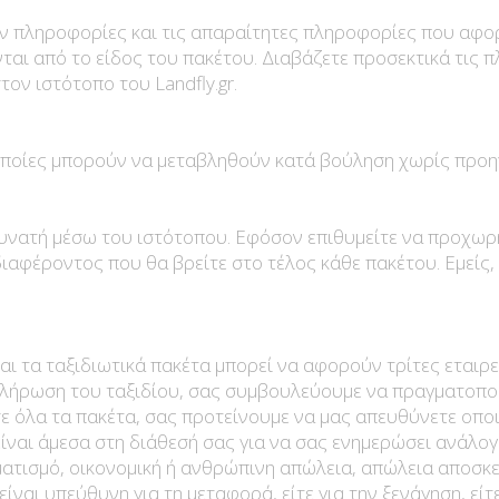
ν πληροφορίες και τις απαραίτητες πληροφορίες που αφο
ται από το είδος του πακέτου. Διαβάζετε προσεκτικά τις 
ον ιστότοπο του Landfly.gr.
 οποίες μπορούν να μεταβληθούν κατά βούληση χωρίς προη
δυνατή μέσω του ιστότοπου. Εφόσον επιθυμείτε να προχωρή
αφέροντος που θα βρείτε στο τέλος κάθε πακέτου. Εμείς, 
 τα ταξιδιωτικά πακέτα μπορεί να αφορούν τρίτες εταιρεί
κλήρωση του ταξιδίου, σας συμβουλεύουμε να πραγματοποι
ε όλα τα πακέτα, σας προτείνουμε να μας απευθύνετε οποι
ίναι άμεσα στη διάθεσή σας για να σας ενημερώσει ανάλογ
ματισμό, οικονομική ή ανθρώπινη απώλεια, απώλεια αποσκ
ίναι υπεύθυνη για τη μεταφορά, είτε για την ξενάγηση, είτε 