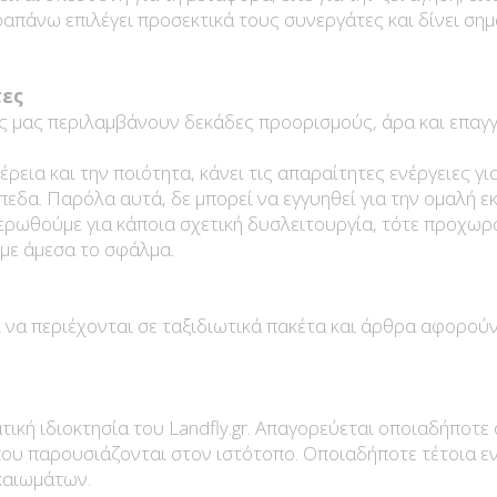
απάνω επιλέγει προσεκτικά τους συνεργάτες και δίνει σημ
τες
 μας περιλαμβάνουν δεκάδες προορισμούς, άρα και επαγγελ
ρεια και την ποιότητα, κάνει τις απαραίτητες ενέργειες γι
εδα. Παρόλα αυτά, δε μπορεί να εγγυηθεί για την ομαλή ε
μερωθούμε για κάποια σχετική δυσλειτουργία, τότε προχω
υμε άμεσα το σφάλμα.
 να περιέχονται σε ταξιδιωτικά πακέτα και άρθρα αφορούν 
ική ιδιοκτησία του Landfly.gr. Απαγορεύεται οποιαδήποτε 
ου παρουσιάζονται στον ιστότοπο. Οποιαδήποτε τέτοια εν
καιωμάτων.