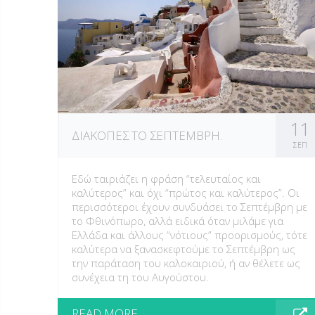
11
ΔΙΑΚΟΠΈΣ ΤΟ ΣΕΠΤΈΜΒΡΗ.
ΣΕΠ
Εδώ ταιριάζει η φράση “τελευταίος και
καλύτερος” και όχι “πρώτος και καλύτερος”. Οι
περισσότεροι έχουν συνδυάσει το Σεπτέμβρη με
το Φθινόπωρο, αλλά ειδικά όταν μιλάμε για
Ελλάδα και άλλους “νότιους” προορισμούς, τότε
καλύτερα να ξανασκεφτούμε το Σεπτέμβρη ως
την παράταση του καλοκαιριού, ή αν θέλετε ως
συνέχεια τη του Αυγούστου.
READ MORE