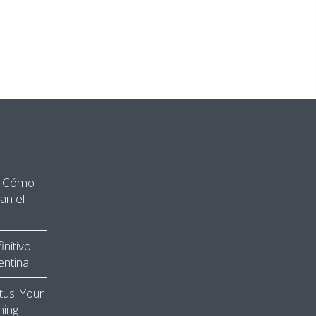
”: Cómo
an el
nitivo
entina
tus: Your
ming