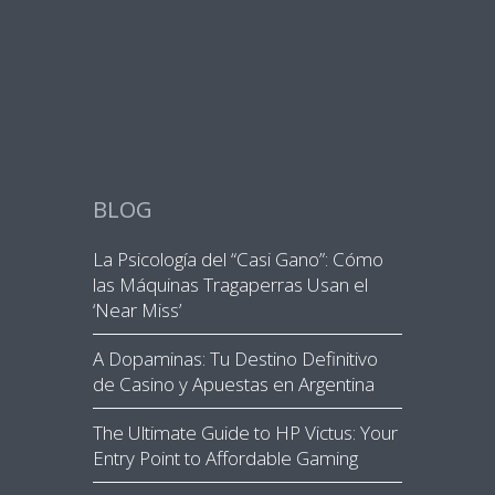
BLOG
La Psicología del “Casi Gano”: Cómo
las Máquinas Tragaperras Usan el
‘Near Miss’
A Dopaminas: Tu Destino Definitivo
de Casino y Apuestas en Argentina
The Ultimate Guide to HP Victus: Your
Entry Point to Affordable Gaming