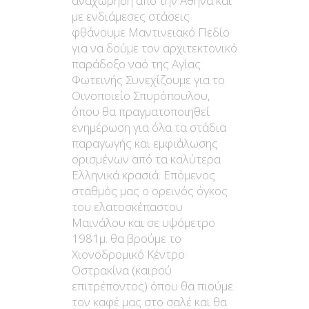
αναχώρηση από την Αθήνα και
με ενδιάμεσες στάσεις
φθάνουμε Μαντινειακό Πεδίο
για να δούμε τον αρχιτεκτονικό
παράδοξο ναό της Αγίας
Φωτεινής Συνεχίζουμε για το
Οινοποιείο Σπυρόπουλου,
όπου θα πραγματοποιηθεί
ενημέρωση για όλα τα στάδια
παραγωγής και εμφιάλωσης
ορισμένων από τα καλύτερα
Ελληνικά κρασιά. Επόμενος
σταθμός μας ο ορεινός όγκος
του ελατοσκέπαστου
Μαινάλου και σε υψόμετρο
1981μ. θα βρούμε το
Χιονοδρομικό Κέντρο
Οστρακίνα (καιρού
επιτρέποντος) όπου θα πιούμε
τον καφέ μας στο σαλέ και θα