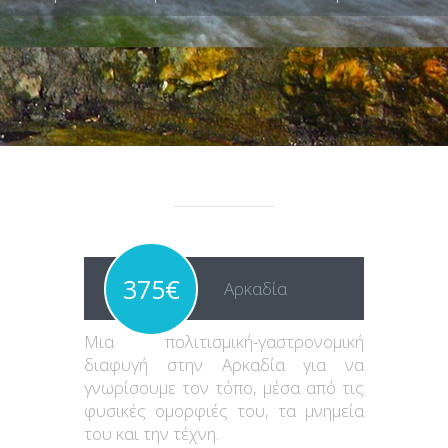
375€
Αρκαδία
Μια πολιτισμική-γαστρονομική
διαφυγή στην Αρκαδία για να
γνωρίσουμε τον τόπο, μέσα από τις
φυσικές ομορφιές του, τα μνημεία
του και την τέχνη.