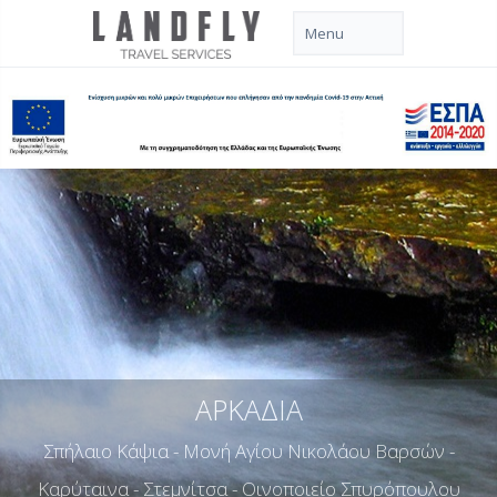
ΑΡΚΑΔΙΑ
Σπήλαιο Κάψια - Μονή Αγίου Νικολάου Βαρσών -
Καρύταινα - Στεμνίτσα - Οινοποιείο Σπυρόπουλου