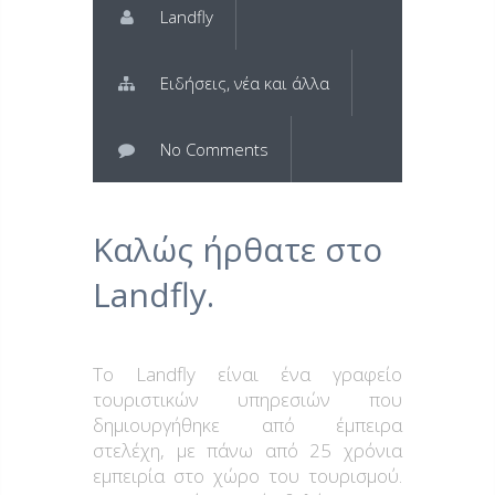
Landfly
Ειδήσεις, νέα και άλλα
No Comments
Καλώς ήρθατε στο
Landfly.
Το Landfly είναι ένα γραφείο
τουριστικών υπηρεσιών που
δημιουργήθηκε από έμπειρα
στελέχη, με πάνω από 25 χρόνια
εμπειρία στο χώρο του τουρισμού.