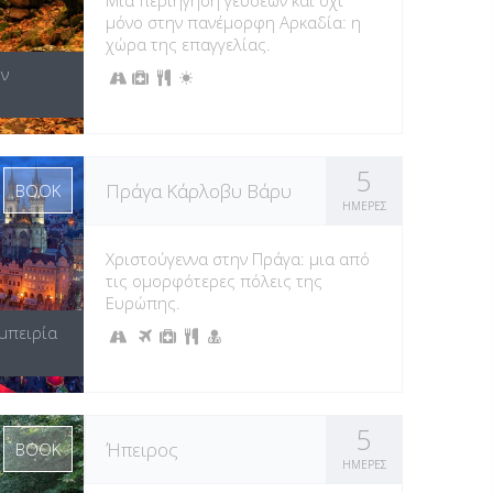
Μια περιήγηση γεύσεων και όχι
μόνο στην πανέμορφη Αρκαδία: η
χώρα της επαγγελίας.
ην
5
Πράγα Κάρλοβυ Βάρυ
BOOK
ΗΜΕΡΕΣ
Χριστούγεννα στην Πράγα: μια από
τις ομορφότερες πόλεις της
Ευρώπης.
μπειρία
5
Ήπειρος
BOOK
ΗΜΕΡΕΣ