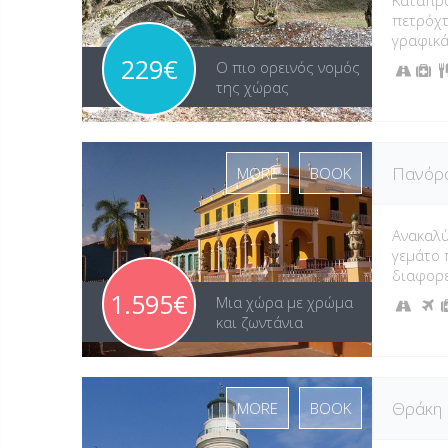
Καταπρά
πετρόχτ
γραφικά
229€
Ο πιο ορεινός νομός
της χώρας
Πανόρ
MORE
BOOK
Ανακαλύ
γεμάτο 
διαφορε
1.595€
Μια χώρα με χρώμα
και ζωντάνια
Θράκη
MORE
BOOK