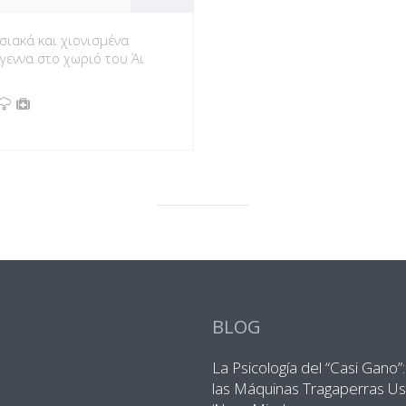
ιακά και χιονισμένα
γεννα στο χωριό του Άι
BLOG
La Psicología del “Casi Gano
las Máquinas Tragaperras Us