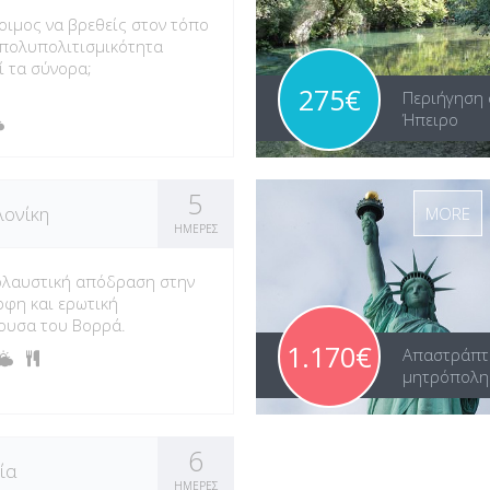
τοιμος να βρεθείς στον τόπο
πολυπολιτισμικότητα
ί τα σύνορα;
275€
Περιήγηση 
Ήπειρο
5
ονίκη
MORE
ΗΜΕΡΕΣ
ολαυστική απόδραση στην
φη και ερωτική
ουσα του Βορρά.
1.170€
Απαστράπτ
μητρόπολη
6
ία
ΗΜΕΡΕΣ