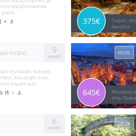
σινη και μυστηριακή, με
ιστα παραδοσιακά και
 χωριά.
375€
Γιορτές στ
Αρκαδία
9
αμα Κούβας
MORE
ΗΜΕΡΕΣ
ψτε την Κούβα: ένα νησί
πάθος που κρύβει έναν
τικό ρομαντισμό.
645€
Μοναδική ε
στην Πράγα
6
MORE
ΗΜΕΡΕΣ