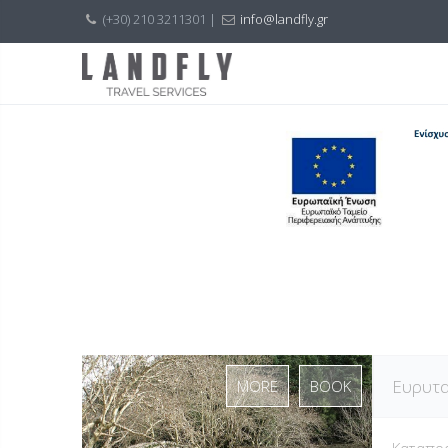
(+30) 210 3211301 |
info@landfly.gr
Ευρυτα
MORE
BOOK