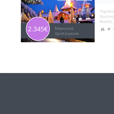
Παραδοσ
Χριστού
Βασίλη.
2.345€
Μαγευτικά
Χριστούγεννα