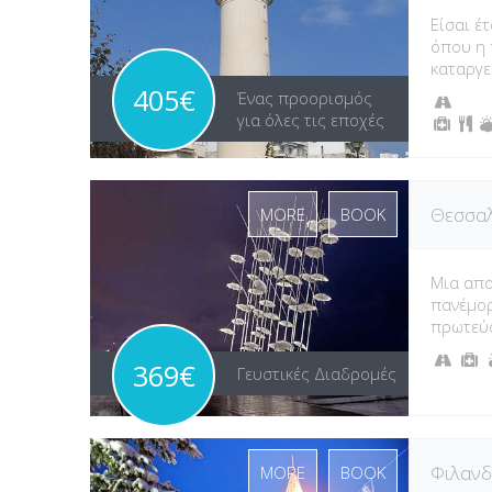
Είσαι έ
όπου η 
καταργε
405€
Ένας προορισμός
για όλες τις εποχές
Θεσσαλ
MORE
BOOK
Μια απ
πανέμορ
πρωτεύ
369€
Γευστικές Διαδρομές
Φιλανδ
MORE
BOOK