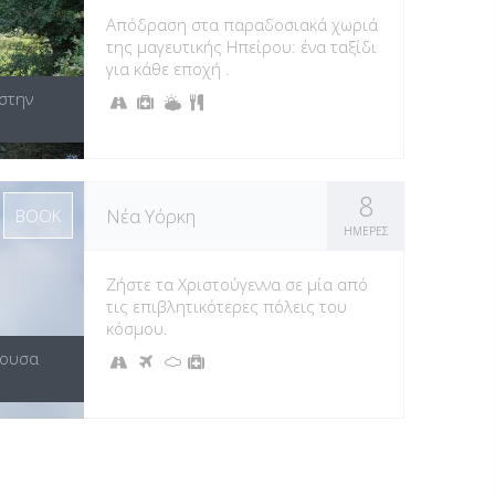
Απόδραση στα παραδοσιακά χωριά
της μαγευτικής Ηπείρου: ένα ταξίδι
για κάθε εποχή .
στην
8
Νέα Υόρκη
BOOK
ΗΜΕΡΕΣ
Ζήστε τα Χριστούγεννα σε μία από
τις επιβλητικότερες πόλεις του
κόσμου.
ουσα