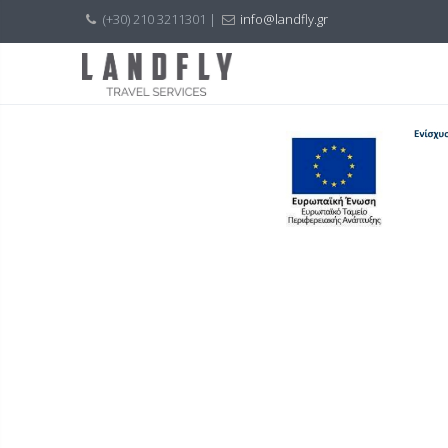
(+30) 210 3211301 |
info@landfly.gr