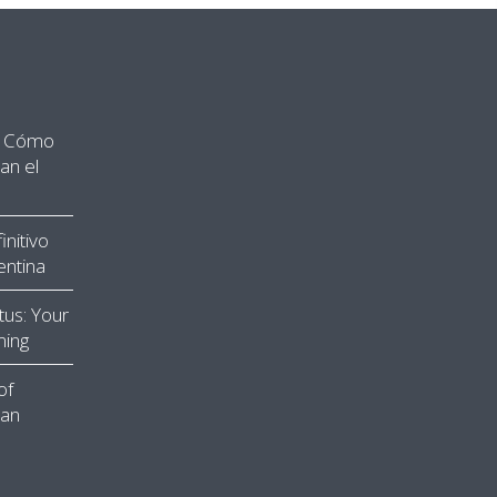
”: Cómo
an el
nitivo
entina
tus: Your
ming
of
ean