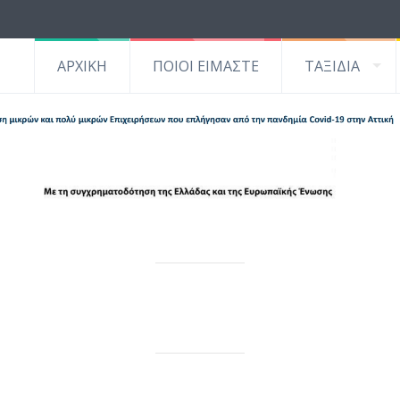
ΑΡΧΙΚΗ
ΠΟΙΟΙ ΕΙΜΑΣΤΕ
ΤΑΞΙΔΙΑ