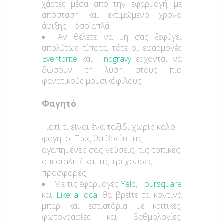
χάρτες μέσα από την εφαρμογή, με
απόσταση και εκτιμώμενο χρόνο
άφιξης. Τόσο απλά.
Αν θέλετε να μη σας ξεφύγει
απολύτως τίποτα, τότε οι εφαρμογές
Eventbrite
και
Findgravy
έρχονται να
δώσουν τη λύση στους πιο
φανατικούς μουσικόφιλους.
Φαγητό
Γιατί τι είναι ένα ταξίδι χωρίς καλό
φαγητό; Πως θα βρείτε τις
αγαπημένες σας γεύσεις, τις τοπικές
σπεσιαλιτέ και τις τρέχουσες
προσφορές;
Με τις εφαρμογές
Yelp
,
Foursquare
και
Like a local
θα βρείτε τα κοντινά
μπαρ και εστιατόρια με κριτικές,
φωτογραφίες και βαθμολογίες,