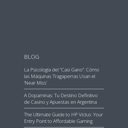
BLOG
La Psicología del “Casi Gano”: Cómo
las Máquinas Tragaperras Usan el
‘Near Miss’
A Dopaminas: Tu Destino Definitivo
de Casino y Apuestas en Argentina
The Ultimate Guide to HP Victus: Your
Entry Point to Affordable Gaming