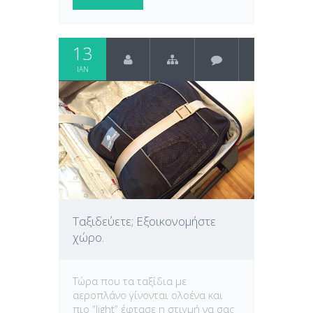
13
ΙΑΝ
Ταξιδεύετε; Εξοικονομήστε
χώρο.
Τώρα που τα ταξίδια με
αεροπλάνο γίνονται ολοένα και
πιο “light” έφτασε η στιγμή να σας