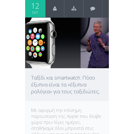
12
ΣΕΠ
Ταξίδι και smartwatch. Πόσο
έξυπνα είναι τα «έξυπνα
ρολόγια» για τους ταξιδιώτες;
Με αφορμή την επίσημη
παρουσίαση της Apple που έλαβε
χώρα πριν λίγες ημέρες,
στηθήκαμε όλοι μπροστά στις
οθόνες μας αναμένοντας τις νέες