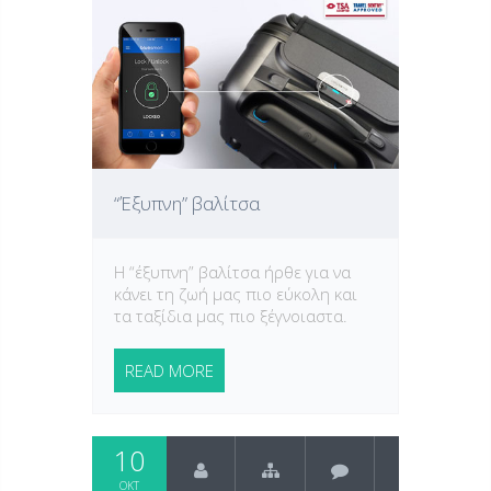
“Έξυπνη” βαλίτσα
Η “έξυπνη” βαλίτσα ήρθε για να
κάνει τη ζωή μας πιο εύκολη και
τα ταξίδια μας πιο ξέγνοιαστα.
READ MORE
10
ΟΚΤ