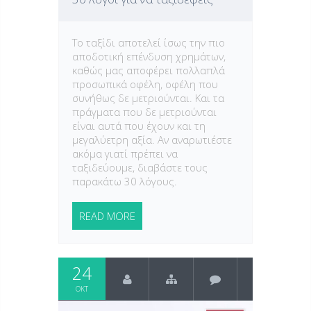
Το ταξίδι αποτελεί ίσως την πιο
αποδοτική επένδυση χρημάτων,
καθώς μας αποφέρει πολλαπλά
προσωπικά οφέλη, οφέλη που
συνήθως δε μετριούνται. Και τα
πράγματα που δε μετριούνται
είναι αυτά που έχουν και τη
μεγαλύετρη αξία. Αν αναρωτιέστε
ακόμα γιατί πρέπει να
ταξιδεύουμε, διαβάστε τους
παρακάτω 30 λόγους.
READ MORE
24
ΟΚΤ