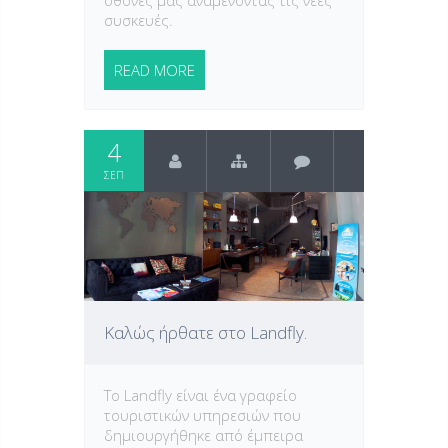
συσκευές.
READ MORE
4
ΣΕΠ
Καλώς ήρθατε στο Landfly.
Το Landfly είναι ένα γραφείο
τουριστικών υπηρεσιών που
δημιουργήθηκε από έμπειρα