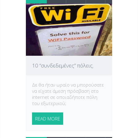
10 “συνδεδεμένες” πόλεις.
Δε θα ήταν ωραίο να μπορούσατε
να είχατε άμεση πρόσβαση στο
internet σε οποιαδήποτε πόλη
του εξωτερικού;
READ MORE