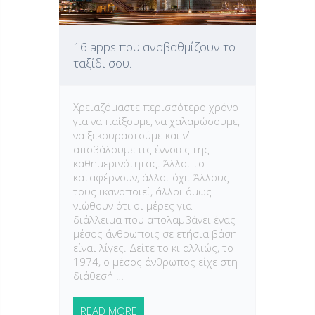
16 apps που αναβαθμίζουν το
ταξίδι σου.
Χρειαζόμαστε περισσότερο χρόνο
για να παίξουμε, να χαλαρώσουμε,
να ξεκουραστούμε και ν’
αποβάλουμε τις έννοιες της
καθημερινότητας. Άλλοι το
καταφέρνουν, άλλοι όχι. Άλλους
τους ικανοποιεί, άλλοι όμως
νιώθουν ότι οι μέρες για
διάλλειμα που απολαμβάνει ένας
μέσος άνθρωποις σε ετήσια βάση
είναι λίγες. Δείτε το κι αλλιώς, το
1974, ο μέσος άνθρωπος είχε στη
διάθεσή …
READ MORE