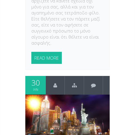
αρχίζετε να κάνετε σχέδια όχι
μόνο για σας, αλλά και για τον
αγαπημένο σας τετράποδο φίλο.
Είτε θελήσετε να τον πάρετε μαζί
σας, είτε να τον αφήσετε σε
συγγενικό πρόσωπο το μόνο
σίγουρο είναι ότι θέλετε να είναι
ασφαλής.
READ MORE
30
ΙΑΝ