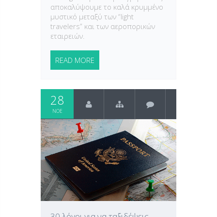
αποκαλύψουμε το καλά κρυμμένο
μυστικό μεταξύ των “light
travelers” και των αεροπορικών
εταιρειών.
READ MORE
28
ΝΟΈ
30 λόγοι για να ταξιδέψεις